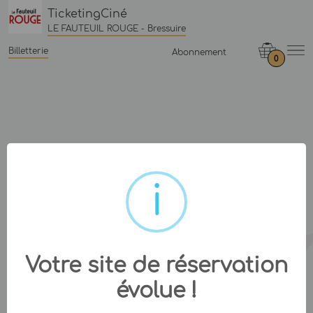
TicketingCiné
LE FAUTEUIL ROUGE - Bressuire
Billetterie
Abonnement
0
Votre site de réservation
évolue !