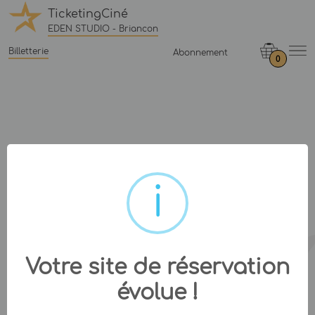
TicketingCiné
EDEN STUDIO - Briancon
Billetterie
Abonnement
0
Votre site de réservation
évolue !