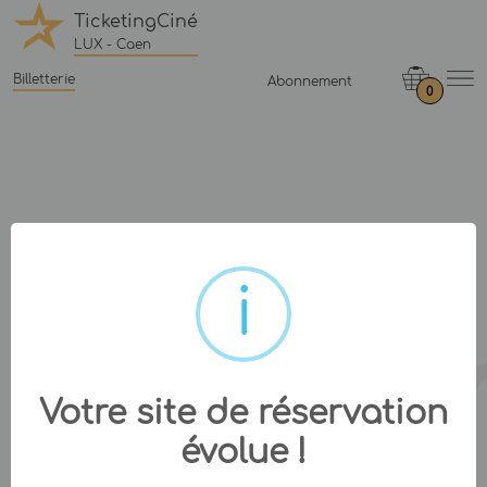
TicketingCiné
LUX - Caen
Billetterie
Abonnement
0
Votre site de réservation
évolue !