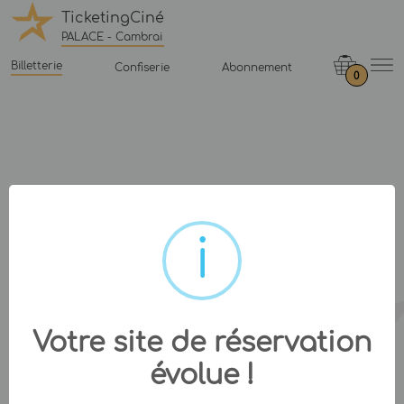
TicketingCiné
PALACE - Cambrai
Billetterie
Confiserie
Abonnement
0
Votre site de réservation
évolue !