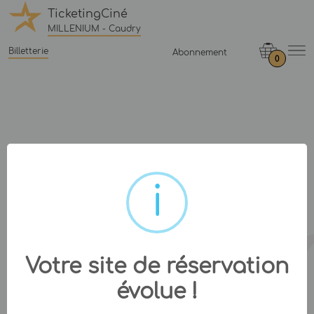
TicketingCiné
MILLENIUM - Caudry
Billetterie
Abonnement
0
Votre site de réservation
évolue !