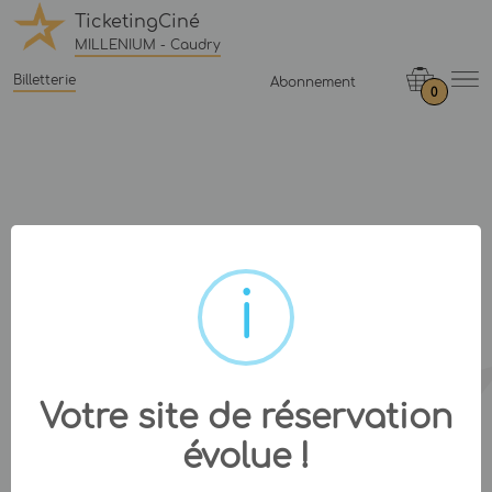
TicketingCiné
MILLENIUM - Caudry
Billetterie
Abonnement
0
Votre site de réservation
évolue !