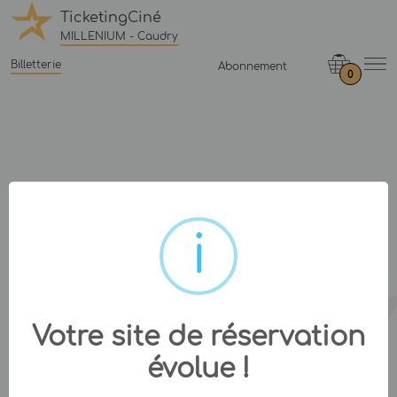
TicketingCiné
MILLENIUM - Caudry
Billetterie
Abonnement
0
Votre site de réservation
évolue !