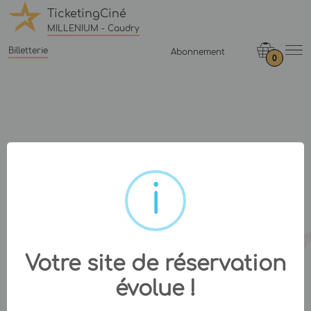
TicketingCiné
MILLENIUM - Caudry
Billetterie
Abonnement
0
Votre site de réservation
évolue !