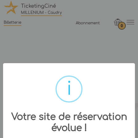
TicketingCiné
MILLENIUM - Caudry
Billetterie
Abonnement
0
Votre site de réservation
évolue !