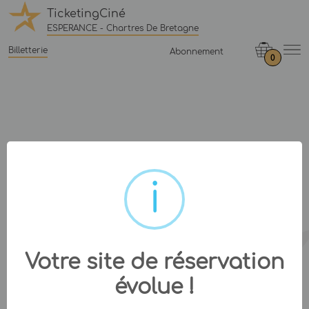
TicketingCiné
ESPERANCE - Chartres De Bretagne
Billetterie
Abonnement
0
Votre site de réservation
évolue !