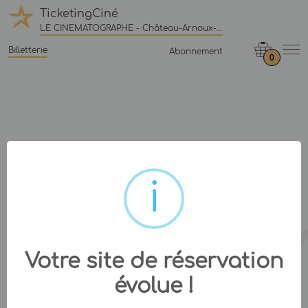
TicketingCiné
LE CINEMATOGRAPHE - Château-Arnoux-Saint-Auban
Billetterie
Abonnement
0
Votre site de réservation
évolue !