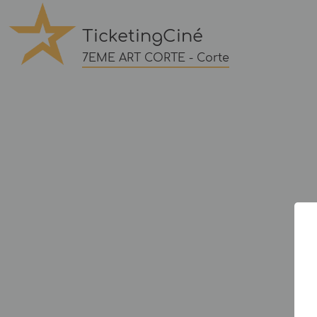
TicketingCiné
7EME ART CORTE - Corte