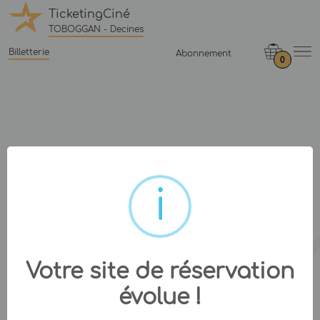
TicketingCiné
TOBOGGAN - Decines
Billetterie
Abonnement
0
Votre site de réservation
évolue !