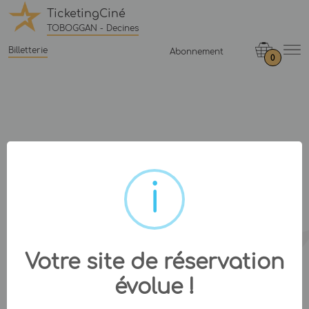
TicketingCiné
TOBOGGAN - Decines
Billetterie
Abonnement
0
Votre site de réservation
évolue !