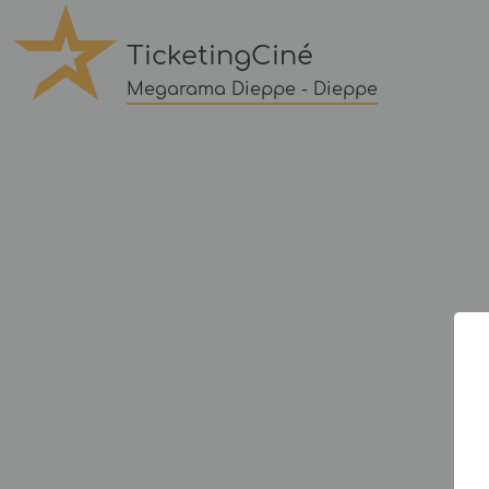
TicketingCiné
Megarama Dieppe - Dieppe