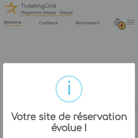
TicketingCiné
Megarama Dieppe - Dieppe
Billetterie
Confiserie
Abonnement
0
Votre site de réservation
évolue !