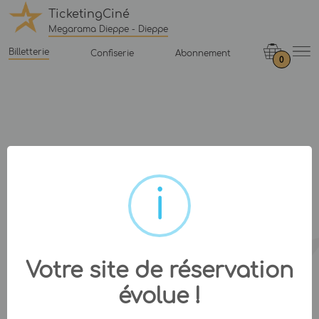
TicketingCiné
Megarama Dieppe - Dieppe
Billetterie
Confiserie
Abonnement
0
Votre site de réservation
évolue !