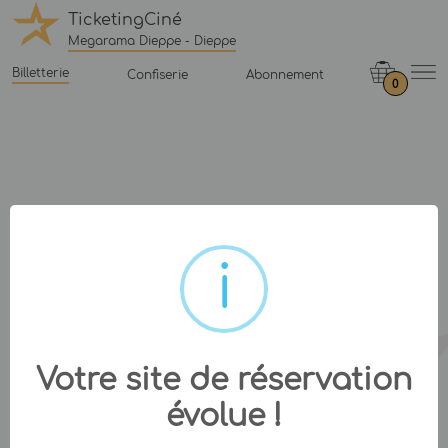
TicketingCiné
Megarama Dieppe - Dieppe
Billetterie
Confiserie
Abonnement
0
Votre site de réservation
évolue !