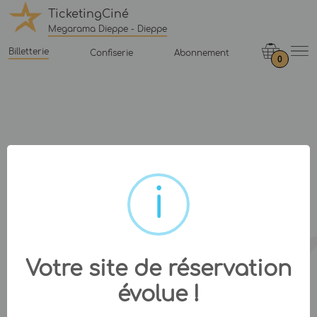
TicketingCiné
Megarama Dieppe - Dieppe
Billetterie
Confiserie
Abonnement
0
Votre site de réservation
évolue !