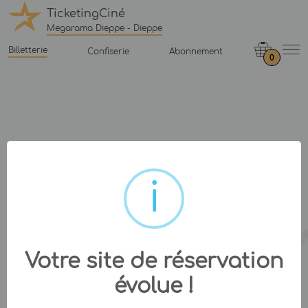
TicketingCiné
Megarama Dieppe - Dieppe
Billetterie
Confiserie
Abonnement
0
Votre site de réservation
évolue !