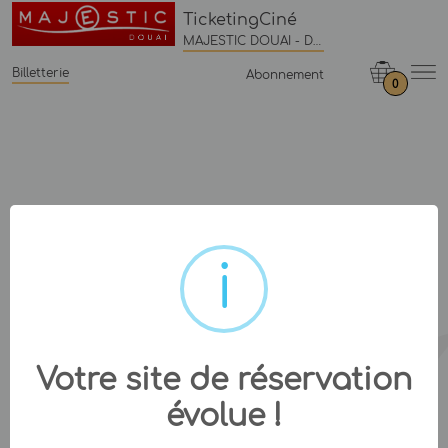
TicketingCiné
MAJESTIC DOUAI - Douai
Billetterie
Abonnement
0
Votre site de réservation
évolue !