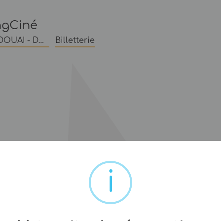
ngCiné
MAJESTIC DOUAI - Douai
Billetterie