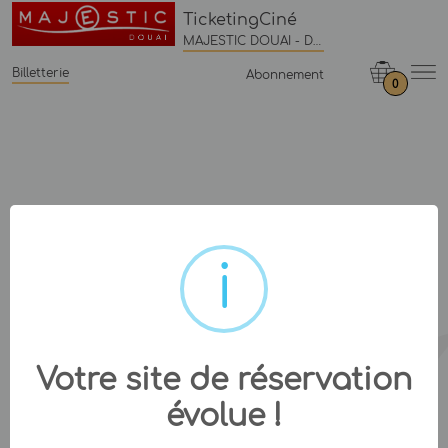
TicketingCiné
MAJESTIC DOUAI - Douai
Billetterie
Abonnement
0
Votre site de réservation
évolue !