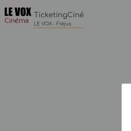
TicketingCiné
LE VOX - Fréjus