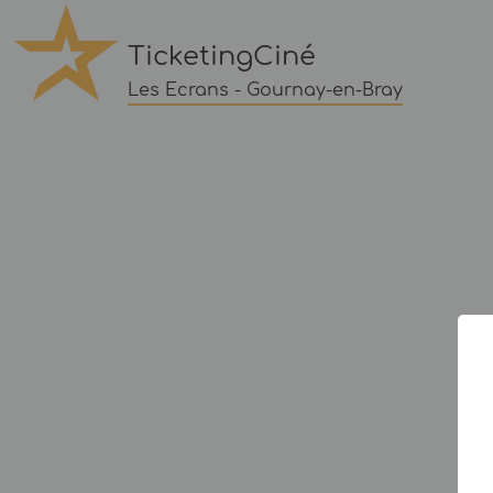
TicketingCiné
Les Ecrans - Gournay-en-Bray