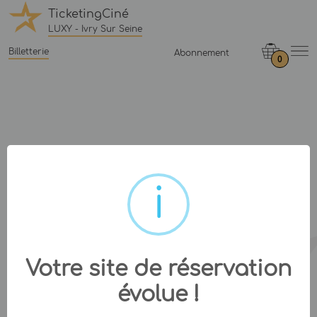
TicketingCiné
LUXY - Ivry Sur Seine
Billetterie
Abonnement
0
Votre site de réservation
évolue !