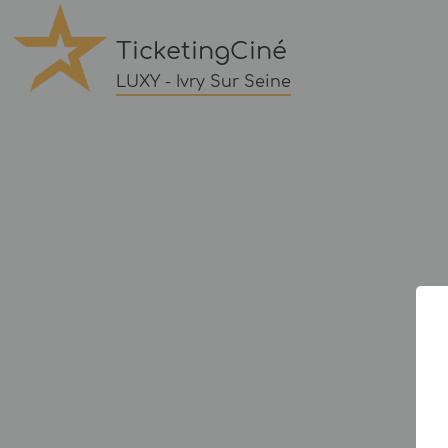
TicketingCiné
LUXY - Ivry Sur Seine