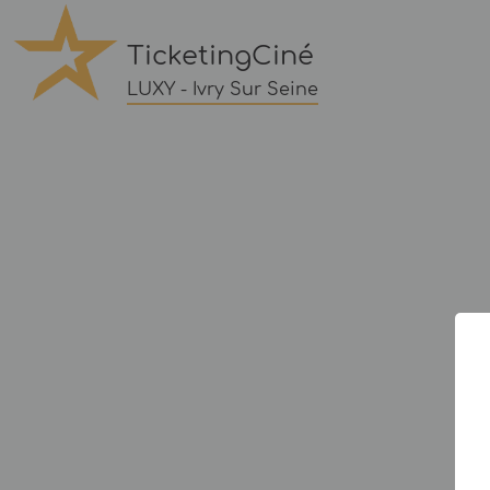
TicketingCiné
LUXY - Ivry Sur Seine