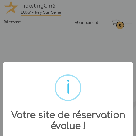
TicketingCiné
LUXY - Ivry Sur Seine
Billetterie
Abonnement
0
Votre site de réservation
évolue !