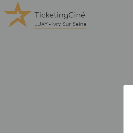
TicketingCiné
LUXY - Ivry Sur Seine