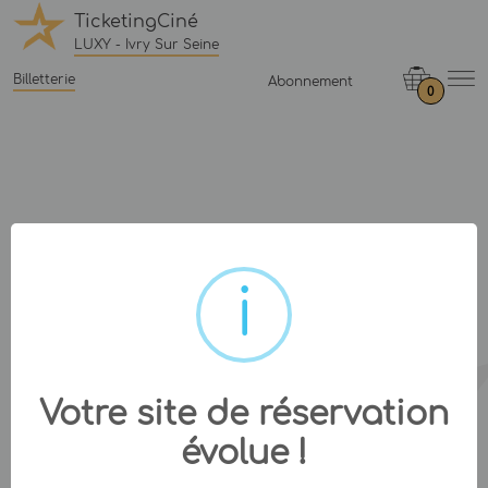
TicketingCiné
LUXY - Ivry Sur Seine
Billetterie
Abonnement
0
Votre site de réservation
évolue !