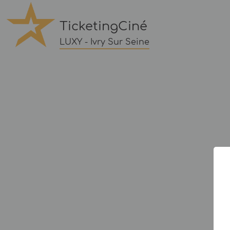
TicketingCiné
LUXY - Ivry Sur Seine