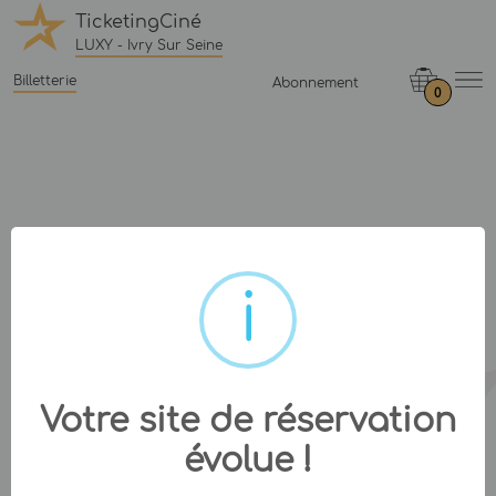
TicketingCiné
LUXY - Ivry Sur Seine
Billetterie
Abonnement
0
Votre site de réservation
évolue !