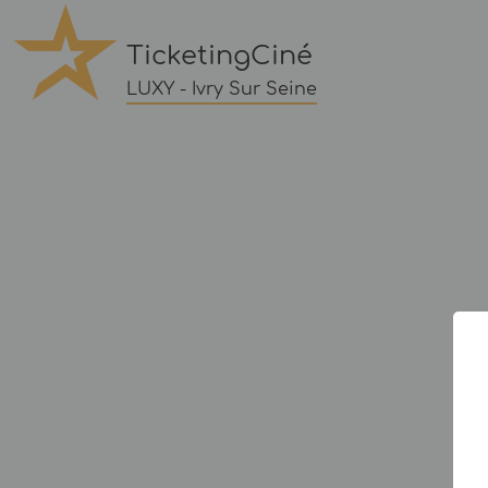
TicketingCiné
LUXY - Ivry Sur Seine