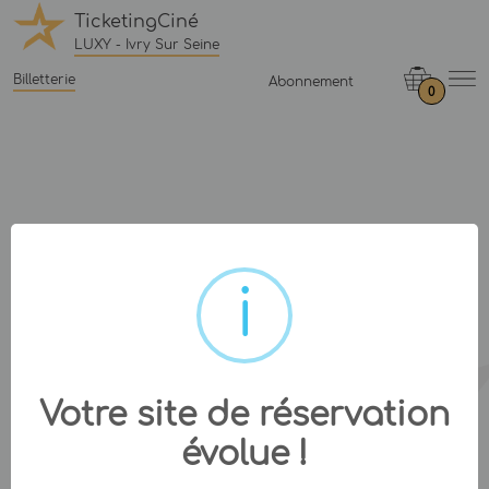
TicketingCiné
LUXY - Ivry Sur Seine
Billetterie
Abonnement
0
Votre site de réservation
évolue !