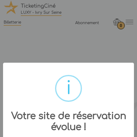
TicketingCiné
LUXY - Ivry Sur Seine
Billetterie
Abonnement
0
Votre site de réservation
évolue !