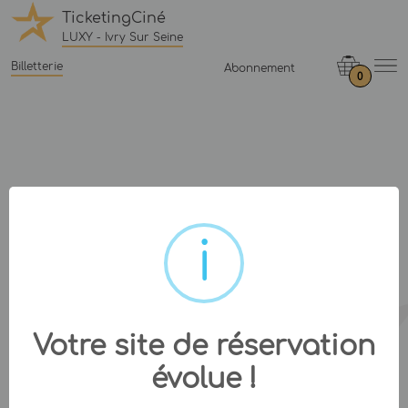
TicketingCiné
LUXY - Ivry Sur Seine
Billetterie
Abonnement
0
Votre site de réservation
évolue !