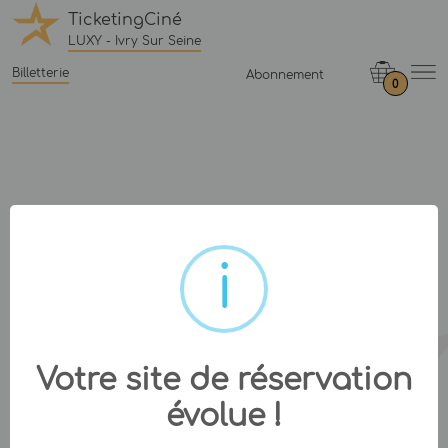
TicketingCiné
LUXY - Ivry Sur Seine
Billetterie
Abonnement
0
Votre site de réservation
évolue !