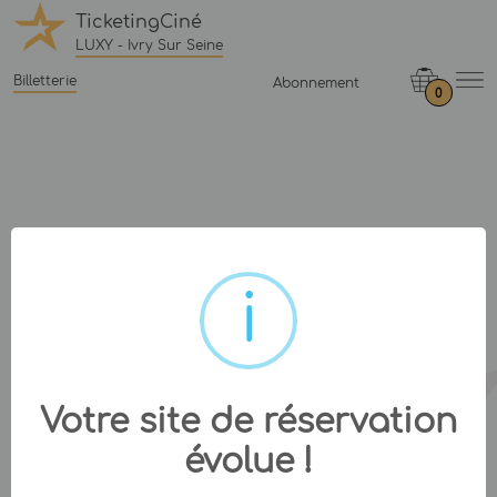
TicketingCiné
LUXY - Ivry Sur Seine
Billetterie
Abonnement
0
Votre site de réservation
évolue !