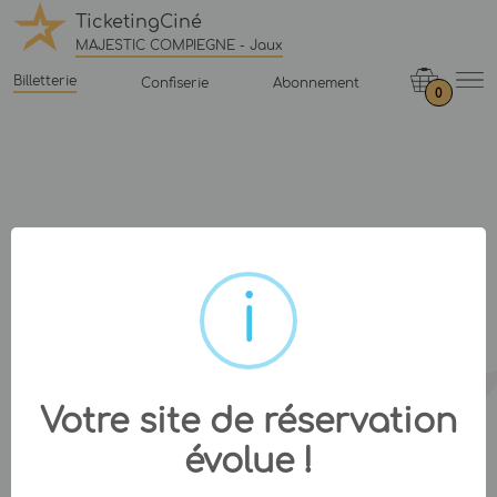
TicketingCiné
MAJESTIC COMPIEGNE - Jaux
Billetterie
Confiserie
Abonnement
0
Votre site de réservation
évolue !