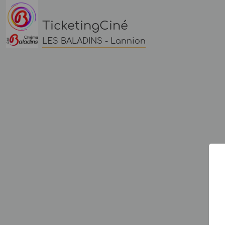
TicketingCiné
LES BALADINS - Lannion