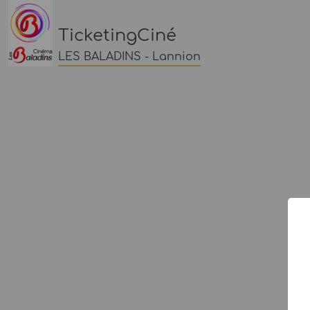
TicketingCiné
LES BALADINS - Lannion