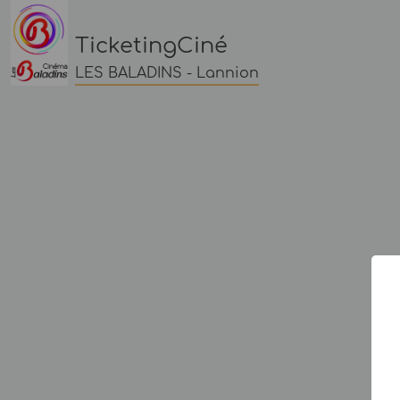
TicketingCiné
LES BALADINS - Lannion