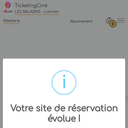
TicketingCiné
LES BALADINS - Lannion
Billetterie
Abonnement
0
Votre site de réservation
évolue !