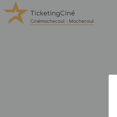
TicketingCiné
Cinémachecoul - Machecoul