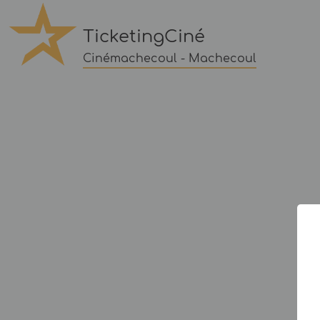
TicketingCiné
Cinémachecoul - Machecoul