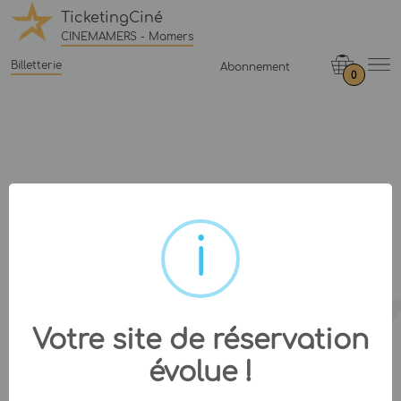
TicketingCiné
CINEMAMERS - Mamers
Billetterie
Abonnement
0
Votre site de réservation
évolue !