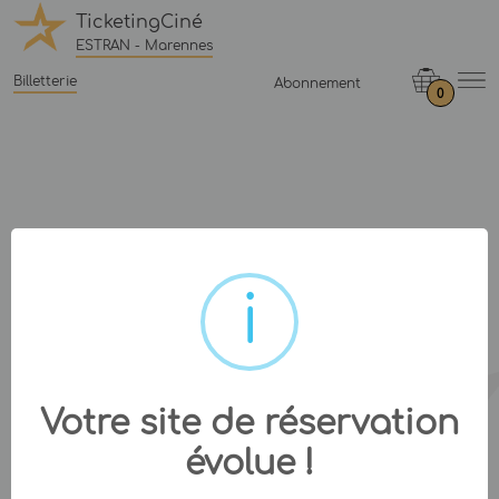
TicketingCiné
ESTRAN - Marennes
Billetterie
Abonnement
0
Votre site de réservation
évolue !