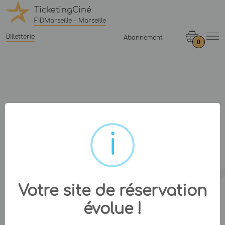
TicketingCiné
FIDMarseille - Marseille
Billetterie
Abonnement
0
Votre site de réservation
évolue !