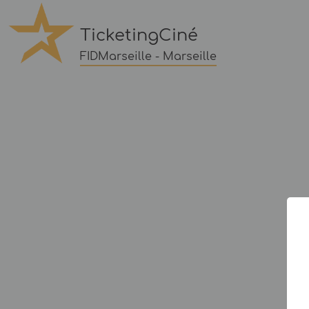
TicketingCiné
FIDMarseille - Marseille